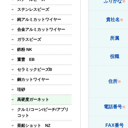
ふりがな
※
ステンレスビーズ
純アルミカットワイヤー
貴社名
※
合金アルミカットワイヤー
所属
ガラスビーズ
鉄粉 NK
役職
重曹 EB
セラミックビーズB
銅カットワイヤー
住所
※
珪砂
高硬度ガーネット
電話番号
※
クルミ/コーン/ピーチ/アプリ
コット
FAX番号
亜鉛ショット NZ