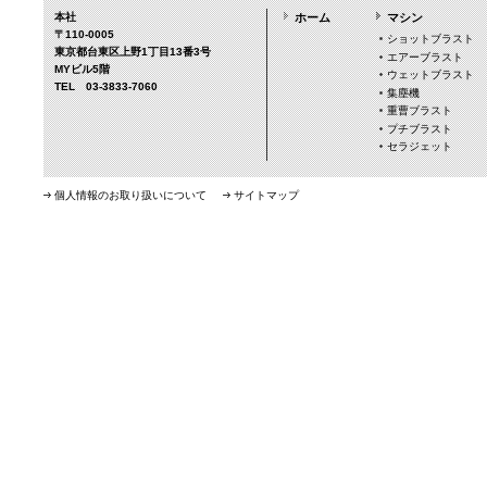
本社
ホーム
マシン
〒110-0005
ショットブラスト
東京都台東区上野1丁目13番3号
エアーブラスト
MYビル5階
ウェットブラスト
TEL 03-3833-7060
集塵機
重曹ブラスト
プチブラスト
セラジェット
個人情報のお取り扱いについて
サイトマップ