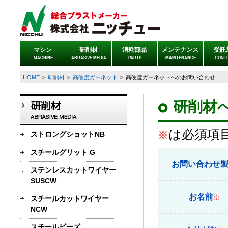
マシン
研削材
消耗部品
メンテナンス
受託
MACHINE
ABRASIVE MEDIA
PARTS
MAINTENANCE
CONT
HOME
>
研削材
>
高硬度ガーネット
>
高硬度ガーネットへのお問い合わせ
研削材
は必須項
※
ストロングショットNB
スチールグリット G
お問い合わせ
ステンレスカットワイヤー
SUSCW
お名前
※
スチールカットワイヤー
NCW
スチールビーズ