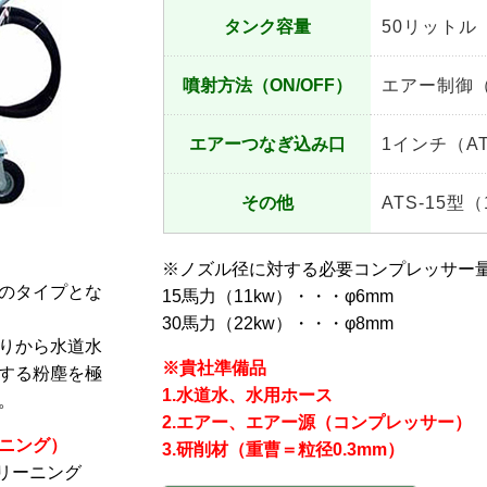
タンク容量
50リットル
噴射方法（ON/OFF）
エアー制御
エアーつなぎ込み口
1インチ（AT
その他
ATS-15
※ノズル径に対する必要コンプレッサー量（
のタイプとな
15馬力（11kw）・・・φ6mm
30馬力（22kw）・・・φ8mm
りから水道水
※貴社準備品
する粉塵を極
1.水道水、水用ホース
。
2.エアー、エアー源（コンプレッサー）
ニング）
3.研削材（重曹＝粒径0.3mm）
リーニング