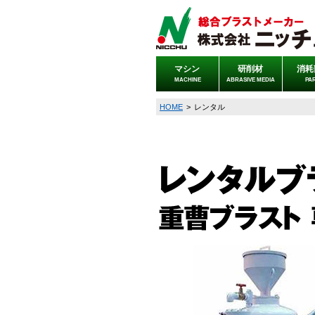
マシン
研削材
消耗
MACHINE
ABRASIVE MEDIA
PA
HOME
>
レンタル