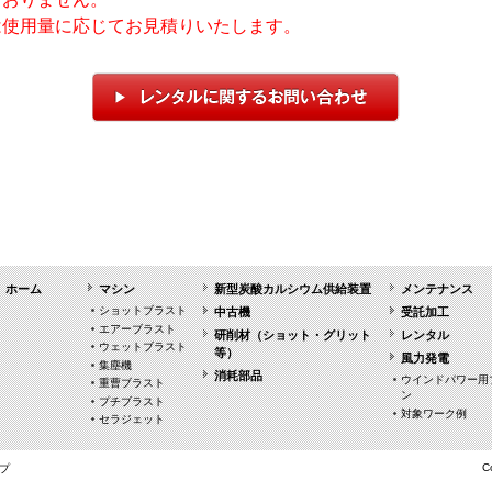
は使用量に応じてお見積りいたします。
ホーム
マシン
新型炭酸カルシウム供給装置
メンテナンス
ショットブラスト
中古機
受託加工
エアーブラスト
研削材（ショット・グリット
レンタル
ウェットブラスト
等）
風力発電
集塵機
消耗部品
ウインドパワー用
重曹ブラスト
ン
プチブラスト
対象ワーク例
セラジェット
C
プ