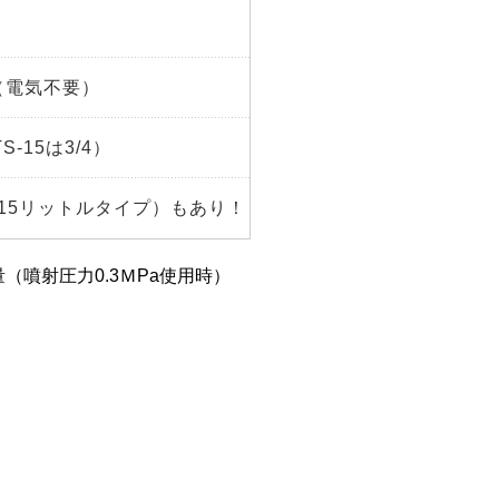
（電気不要）
S-15は3/4）
型（15リットルタイプ）もあり！
噴射圧力0.3ＭPa使用時）