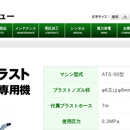
部品
メンテナンス
受託加工
レンタル
風力発電
企業
RTS
MAINTENANCE
CONTRACT
RENTAL
WIND
COMPA
マシン型式
ATS-50型
ブラストノズル径
φ6又はφ8m
付属ブラストホース
7m
使用圧力
0.3MPa