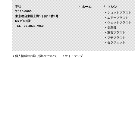
本社
ホーム
マシン
〒110-0005
ショットブラスト
東京都台東区上野1丁目13番3号
エアーブラスト
MYビル5階
ウェットブラスト
TEL 03-3833-7060
集塵機
重曹ブラスト
プチブラスト
セラジェット
個人情報のお取り扱いについて
サイトマップ