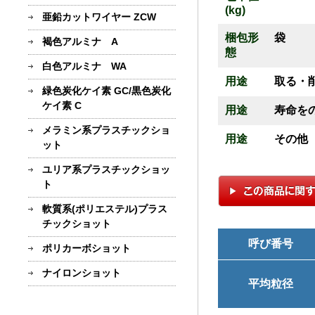
(kg)
亜鉛カットワイヤー ZCW
梱包形
袋
褐色アルミナ A
態
白色アルミナ WA
用途
取る・
緑色炭化ケイ素 GC/黒色炭化
ケイ素 C
用途
寿命を
メラミン系プラスチックショ
用途
その他
ット
ユリア系プラスチックショッ
ト
軟質系(ポリエステル)プラス
チックショット
呼び番号
ポリカーボショット
ナイロンショット
平均粒径