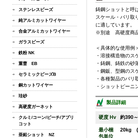
鋳鋼ショットと呼
ステンレスビーズ
スケール・バリ取
純アルミカットワイヤー
に適しています。
合金アルミカットワイヤー
※別途 高硬度商
ガラスビーズ
＜具体的な使用例
鉄粉 NK
・溶接構造物のス
・鋳鋼、鋳鉄の砂
重曹 EB
・鋼鈑、型鋼のス
セラミックビーズB
・各種製品のバリ
銅カットワイヤー
・ショットピーニ
珪砂
製品詳細
高硬度ガーネット
硬度 Hv
約390～
クルミ/コーン/ピーチ/アプリ
コット
最小梱
20kg 
亜鉛ショット NZ
包単位