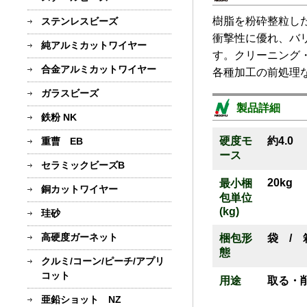
樹脂を粉砕整粒し
ステンレスビーズ
衝撃性に優れ、バ
純アルミカットワイヤー
す。クリーニング
合金アルミカットワイヤー
各種加工の前処理
ガラスビーズ
製品詳細
鉄粉 NK
硬度モ
約4.0
重曹 EB
ース
セラミックビーズB
20kg
最小梱
銅カットワイヤー
包単位
(kg)
珪砂
高硬度ガーネット
梱包形
袋 / 
態
クルミ/コーン/ピーチ/アプリ
コット
用途
取る・
亜鉛ショット NZ