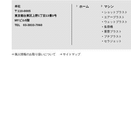
本社
ホーム
マシン
〒110-0005
ショットブラスト
東京都台東区上野1丁目13番3号
エアーブラスト
MYビル5階
ウェットブラスト
TEL 03-3833-7060
集塵機
重曹ブラスト
プチブラスト
セラジェット
個人情報のお取り扱いについて
サイトマップ